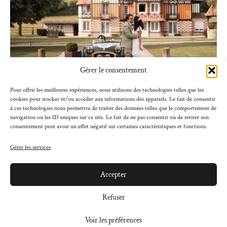
Gérer le consentement
Pour offrir les meilleures expériences, nous utilisons des technologies telles que les
cookies pour stocker et/ou accéder aux informations des appareils. Le fait de consentir
10 AOÛT 2023
à ces technologies nous permettra de traiter des données telles que le comportement de
/
navigation ou les ID uniques sur ce site. Le fait de ne pas consentir ou de retirer son
consentement peut avoir un effet négatif sur certaines caractéristiques et fonctions.
Mariage festif au Manoir de Sens, en Normandie
Gérer les services
En savoir plus
Accepter
Refuser
Voir les préférences