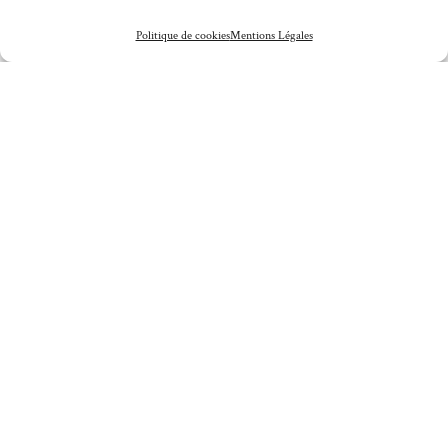
Politique de cookies
Mentions Légales
10 AOÛT 2023
/
Mariage dans la vallée de la Loire au Chateau de St
Cyr du Gault
En savoir plus