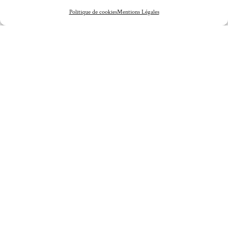
Politique de cookies
Mentions Légales
13 MAI 2021
/
Mariage en vidéo au Domaine d’Essendieras, perdu
en plein cœur de la Dordogne
En savoir plus