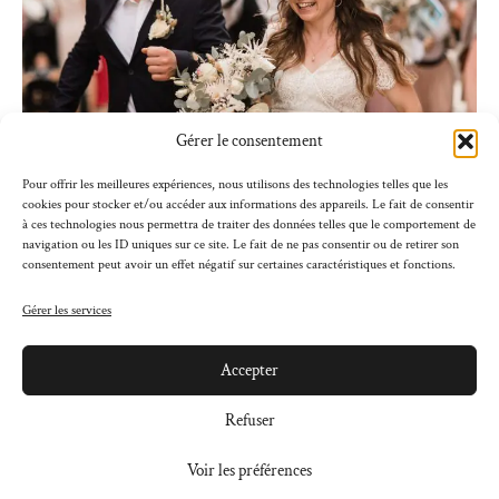
Gérer le consentement
Pour offrir les meilleures expériences, nous utilisons des technologies telles que les
21 DÉCEMBRE 2021
cookies pour stocker et/ou accéder aux informations des appareils. Le fait de consentir
à ces technologies nous permettra de traiter des données telles que le comportement de
/
navigation ou les ID uniques sur ce site. Le fait de ne pas consentir ou de retirer son
Un mariage intimiste au Château de Perreux
consentement peut avoir un effet négatif sur certaines caractéristiques et fonctions.
Gérer les services
En savoir plus
Accepter
Refuser
Voir les préférences